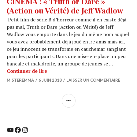
CINEMA : « Truth or Dare »
(Action ou Vérité) de Jeff Wadlow
Petit film de série B d’horreur comme il en existe déjà
pas mal, Truth or Dare (Action ou Vérité) de Jeff
Wadlow vous emporte dans le jeu du même nom auquel
vous avez probablement déjà joué entre amis mais ici,
ce jeu innocent se transforme en cauchemar sanglant
pour les participants. Dans une mise-en-place un peu
bancale et maladroite, un groupe de jeunes se …
CINEMA : « Truth or Dare » (Action ou
Continuer de lire
MISTEREMMA
6 JUIN 2018
LAISSER UN COMMENTAIRE
COLONNE
LATÉRALE
YouTube
Facebook
Instagram