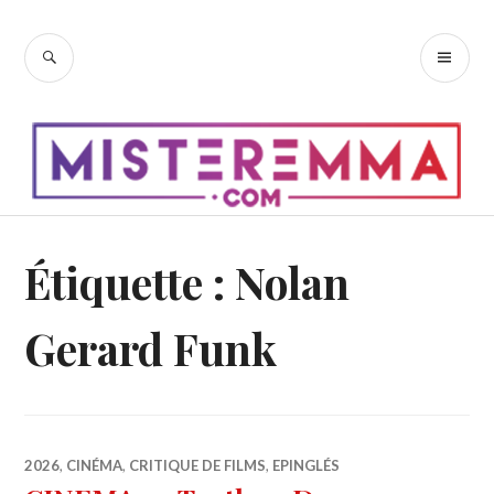
Accéder
au
RECHERCHE
ME
contenu
PR
principal
Étiquette :
Nolan
Gerard Funk
2026
,
CINÉMA
,
CRITIQUE DE FILMS
,
EPINGLÉS