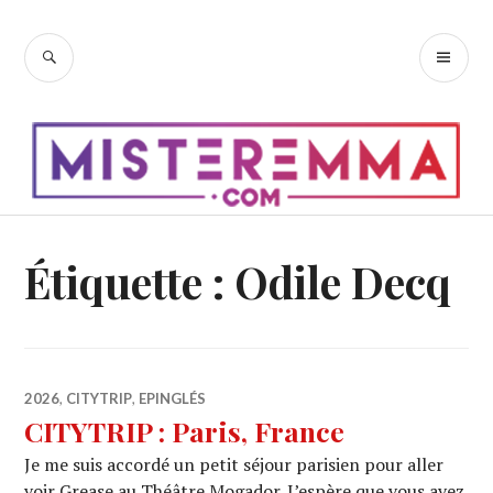
Accéder
au
RECHERCHE
ME
contenu
PR
principal
Étiquette :
Odile Decq
2026
,
CITYTRIP
,
EPINGLÉS
CITYTRIP : Paris, France
Je me suis accordé un petit séjour parisien pour aller
voir Grease au Théâtre Mogador. J’espère que vous avez