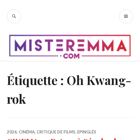
Accéder
au
RECHERCHE
ME
contenu
PR
principal
Étiquette :
Oh Kwang-
rok
2026
,
CINÉMA
,
CRITIQUE DE FILMS
,
EPINGLÉS