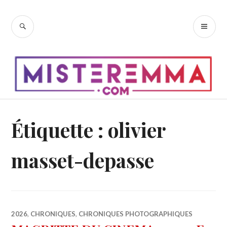
Accéder
au
RECHERCHE
ME
contenu
PR
principal
Étiquette :
olivier
masset-depasse
2026
,
CHRONIQUES
,
CHRONIQUES PHOTOGRAPHIQUES