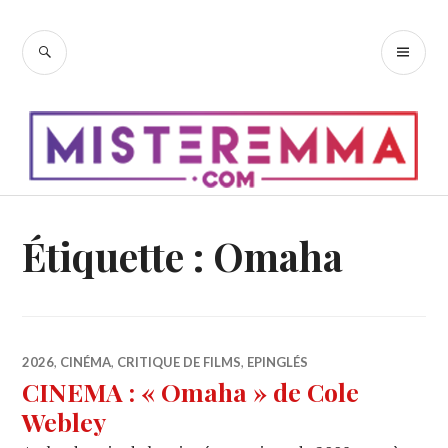
Accéder
au
RECHERCHE
ME
contenu
PR
principal
Étiquette :
Omaha
2026
,
CINÉMA
,
CRITIQUE DE FILMS
,
EPINGLÉS
CINEMA : « Omaha » de Cole
Webley