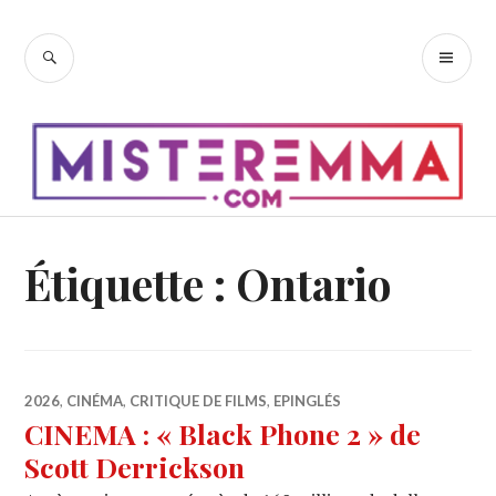
Accéder
au
RECHERCHE
ME
contenu
PR
principal
Étiquette :
Ontario
2026
,
CINÉMA
,
CRITIQUE DE FILMS
,
EPINGLÉS
CINEMA : « Black Phone 2 » de
Scott Derrickson