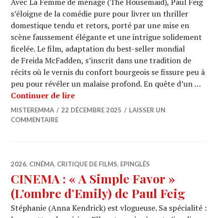
Avec La Femme de ménage (The Housemaid), Paul Feig
s’éloigne de la comédie pure pour livrer un thriller
domestique tendu et retors, porté par une mise en
scène faussement élégante et une intrigue solidement
ficelée. Le film, adaptation du best-seller mondial
de Freida McFadden, s’inscrit dans une tradition de
récits où le vernis du confort bourgeois se fissure peu à
peu pour révéler un malaise profond. En quête d’un …
CINEMA : « The Housemaid » (La fem
Continuer de lire
MISTEREMMA
22 DÉCEMBRE 2025
LAISSER UN
COMMENTAIRE
2026
,
CINÉMA
,
CRITIQUE DE FILMS
,
EPINGLÉS
CINEMA : « A Simple Favor »
(L’ombre d’Emily) de Paul Feig
Stéphanie (Anna Kendrick) est vlogueuse. Sa spécialité :