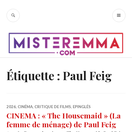
Accéder
au
RECHERCHE
ME
contenu
PR
principal
Étiquette :
Paul Feig
2026
,
CINÉMA
,
CRITIQUE DE FILMS
,
EPINGLÉS
CINEMA : « The Housemaid » (La
femme de ménage) de Paul Feig