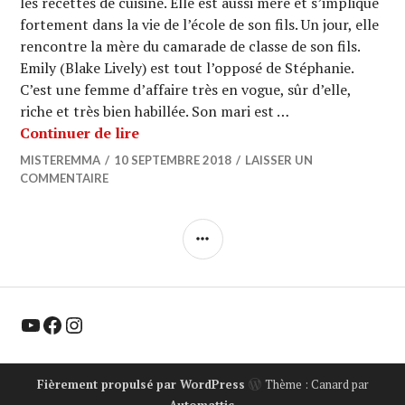
les recettes de cuisine. Elle est aussi mère et s’implique
fortement dans la vie de l’école de son fils. Un jour, elle
rencontre la mère du camarade de classe de son fils.
Emily (Blake Lively) est tout l’opposé de Stéphanie.
C’est une femme d’affaire très en vogue, sûr d’elle,
riche et très bien habillée. Son mari est …
CINEMA : « A Simple Favor » (L’ombre
Continuer de lire
MISTEREMMA
10 SEPTEMBRE 2018
LAISSER UN
COMMENTAIRE
COLONNE
LATÉRALE
YouTube
Facebook
Instagram
Fièrement propulsé par WordPress
Thème : Canard par
Automattic
.