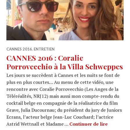
CANNES 2016
,
ENTRETIEN
CANNES 2016 : Coralie
Porrovecchio à la Villa Schweppes
Les jours se succèdent à Cannes et les nuits se font de
plus en plus courtes… Au menu de cette vidéo, une
rencontre avec Coralie Porrovecchio (Les Anges de la
Téléréalités, NRJ12) mais aussi mon compte-rendu du
cocktail belge en compagnie de la réalisatrice du film
Grave, Julia Ducournau; du président du jury de Juniors
Ecrans, l’acteur belge Jean-Luc Couchard; l’actrice
CANNES 20
Astrid Wettnall et Madame …
Continuer de lire