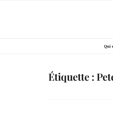
Accéder
au
contenu
principal
Qui 
Étiquette :
Pet