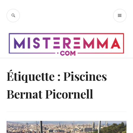
Accéder
au
RECHERCHE
ME
contenu
PR
principal
Étiquette :
Piscines
Bernat Picornell