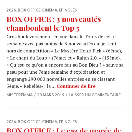
2026
,
BOX OFFICE
,
CINÉMA
,
EPINGLÉS
BOX OFFICE : 3 nouveautés
chamboulent le Top 5
Gros bouleversement en vue dans le Top 5 de cette
semaine avec pas moins de 3 nouveautés qui jettent
hors de compétition « Le Mystère Henri Pick » (6ème),
« Le chant du Loup » (7ème) et « Ralph 2.0. » (13ème).
« Qu’est-ce qu’on a encore fait au Bon Dieu ? » sauve sa
peau pour une 7ème semaine d’exploitation et
engrange 290 000 nouvelles entrées en se classant
BOX OFFICE : 3
5ème. « Rebelles« , la …
Continuer de lire
MISTEREMMA
20 MARS 2019
LAISSER UN COMMENTAIRE
2026
,
BOX OFFICE
,
CINÉMA
,
EPINGLÉS
BOX OFFICE : Le raz de marée de