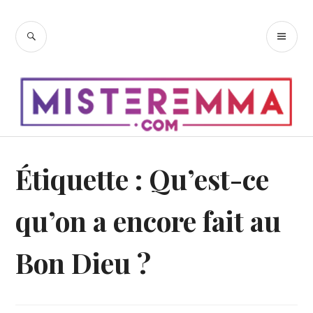
Accéder
au
RECHERCHE
ME
contenu
PR
principal
Étiquette :
Qu’est-ce
qu’on a encore fait au
Bon Dieu ?