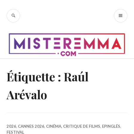
Accéder
au
RECHERCHE
ME
contenu
PR
principal
Étiquette :
Raúl
Arévalo
2026
,
CANNES 2026
,
CINÉMA
,
CRITIQUE DE FILMS
,
EPINGLÉS
,
FESTIVAL