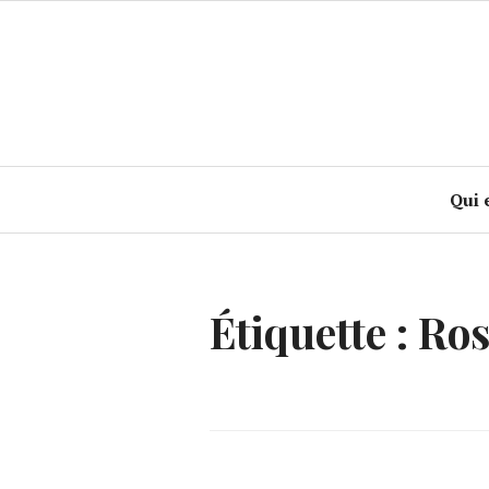
Accéder
au
contenu
principal
Qui 
Étiquette :
Ros