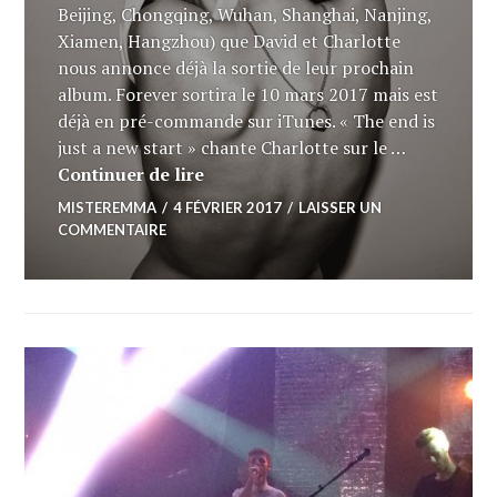
Beijing, Chongqing, Wuhan, Shanghai, Nanjing,
Xiamen, Hangzhou) que David et Charlotte
nous annonce déjà la sortie de leur prochain
album. Forever sortira le 10 mars 2017 mais est
déjà en pré-commande sur iTunes. « The end is
just a new start » chante Charlotte sur le …
SOLDOUT : Forever, le 5ème album
Continuer de lire
MISTEREMMA
4 FÉVRIER 2017
LAISSER UN
COMMENTAIRE