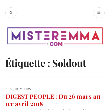
Accéder
au
RECHERCHE
ME
contenu
PR
principal
Étiquette :
Soldout
2026
,
HUMEURS
DIGEST PEOPLE : Du 26 mars au
1er avril 2018