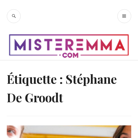
Accéder
au
RECHERCHE
ME
contenu
PR
principal
Étiquette :
Stéphane
De Groodt