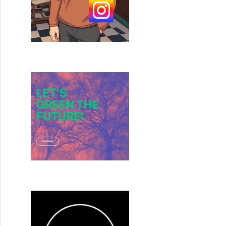
 monde debout » de Franck Dubosc