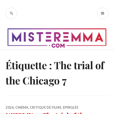
Accéder
au
RECHERCHE
ME
contenu
PR
principal
Étiquette :
The trial of
the Chicago 7
2026
,
CINÉMA
,
CRITIQUE DE FILMS
,
EPINGLÉS