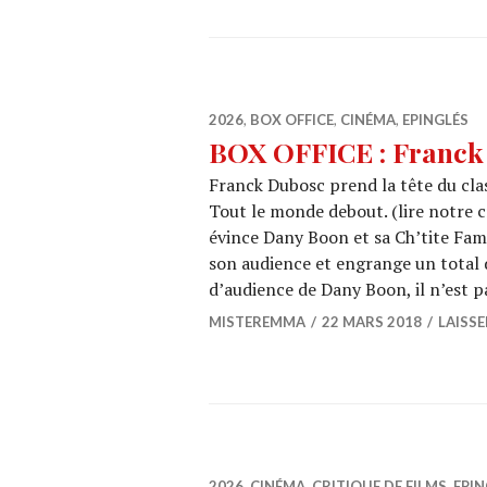
2026
,
BOX OFFICE
,
CINÉMA
,
EPINGLÉS
BOX OFFICE : Franck
Franck Dubosc prend la tête du cla
Tout le monde debout. (lire notre c
évince Dany Boon et sa Ch’tite Fam
son audience et engrange un total d
d’audience de Dany Boon, il n’est p
MISTEREMMA
22 MARS 2018
LAISS
2026
,
CINÉMA
,
CRITIQUE DE FILMS
,
EPIN