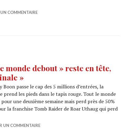
Ready player one », gagnant de Pâques !
R UN COMMENTAIRE
e monde debout » reste en tête,
inale »
y Boon passe le cap des 5 millions d’entrées, la
 prend les pieds dans le tapis rouge. Tout le monde
t pour une deuxième semaine mais perd près de 50%
our la franchise Tomb Raider de Roar Uthaug qui perd
X OFFICE : « Tout le monde debout » reste en tête, décepti
ER UN COMMENTAIRE