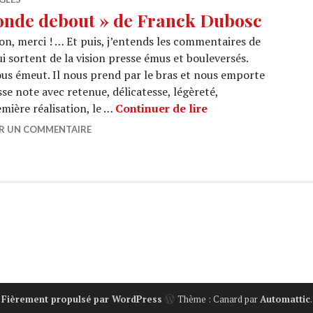
onde debout » de Franck Dubosc
n, merci ! … Et puis, j’entends les commentaires de
i sortent de la vision presse émus et bouleversés.
us émeut. Il nous prend par le bras et nous emporte
se note avec retenue, délicatesse, légèreté,
CINEMA : « Tout le
mière réalisation, le …
Continuer de lire
ER UN COMMENTAIRE
Fièrement propulsé par WordPress
Thème : Canard par
Automattic
.