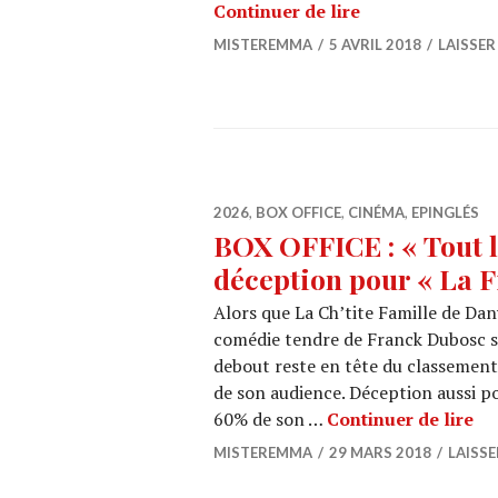
BOX OFFICE : « 
Continuer de lire
MISTEREMMA
5 AVRIL 2018
LAISSE
2026
,
BOX OFFICE
,
CINÉMA
,
EPINGLÉS
BOX OFFICE : « Tout l
déception pour « La F
Alors que La Ch’tite Famille de Dan
comédie tendre de Franck Dubosc se
debout reste en tête du classemen
de son audience. Déception aussi p
BO
60% de son …
Continuer de lire
MISTEREMMA
29 MARS 2018
LAISS