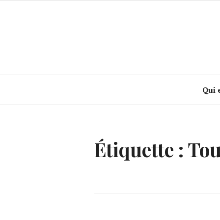
Accéder
au
contenu
principal
Qui 
Étiquette :
Tou