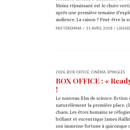
Moins réjouissant est le chute vert
après une première semaine d’explo
audience. La raison ? Peut-être la
MISTEREMMA
11 AVRIL 2018
LAISS
2026
,
BOX OFFICE
,
CINÉMA
,
EPINGLÉS
BOX OFFICE : « Ready
!
Le nouveau film de science-fiction
naturellement la première place. (l
chaos. Les êtres humains se réfugie
brillant et excentrique James Hallid
son immense fortune à quiconque d