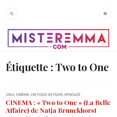
Accéder
au
RECHERCHE
ME
contenu
PR
principal
Étiquette :
Two to One
2026
,
CINÉMA
,
CRITIQUE DE FILMS
,
EPINGLÉS
CINEMA : « Two to One » (La Belle
Affaire) de Natja Brunckhorst