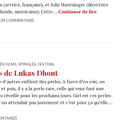
n (actrice, française), et Julie Huntsinger (directrice
CANNES 2018 :
lluride, américaine). Cette …
Continuer de lire
 UN COMMENTAIRE
DE FILMS
,
EPINGLÉS
,
FESTIVAL
 » de Lukas Dhont
d’autres enfilent des perles. A force d’en voir, on
 puis, il y a la perle rare, celle qui vous fout une
 réveille pour les prochains jours. Girl est ces perles-
 l’on attendait pas justement et c’est pour ça qu’elle …
 Girl » de Lukas Dhont
ENTAIRES