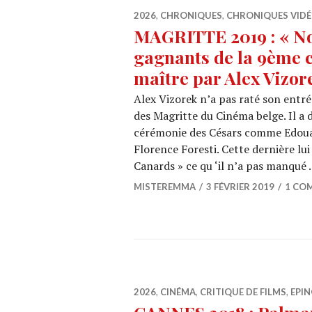
2026
,
CHRONIQUES
,
CHRONIQUES VID
MAGRITTE 2019 : « Nos
gagnants de la 9ème
maître par Alex Vizor
Alex Vizorek n’a pas raté son entr
des Magritte du Cinéma belge. Il a
cérémonie des Césars comme Edoua
Florence Foresti. Cette dernière lui
Canards » ce qu ‘il n’a pas manqué
MISTEREMMA
3 FÉVRIER 2019
1 CO
2026
,
CINÉMA
,
CRITIQUE DE FILMS
,
EPIN