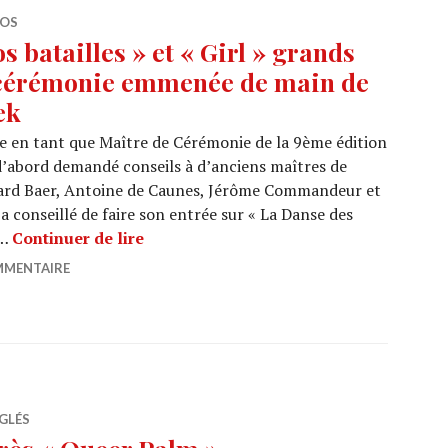
ÉOS
 batailles » et « Girl » grands
 cérémonie emmenée de main de
ek
ée en tant que Maître de Cérémonie de la 9ème édition
 d’abord demandé conseils à d’anciens maîtres de
rd Baer, Antoine de Caunes, Jérôme Commandeur et
 a conseillé de faire son entrée sur « La Danse des
MAGRITTE 2019 : « Nos batailles » et 
 …
Continuer de lire
MMENTAIRE
GLÉS