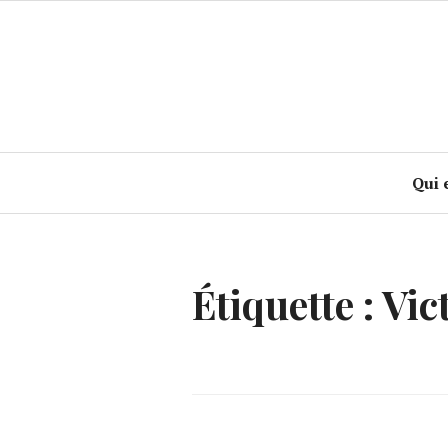
Accéder
au
contenu
principal
Qui 
Étiquette :
Vic