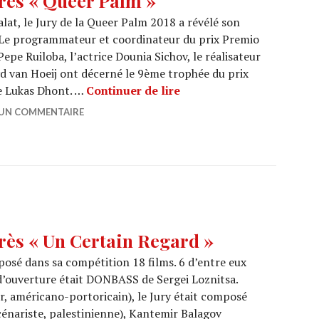
rès « Queer Palm »
alat, le Jury de la Queer Palm 2018 a révélé son
 Le programmateur et coordinateur du prix Premio
epe Ruiloba, l’actrice Dounia Sichov, le réalisateur
d van Hoeij ont décerné le 9ème trophée du prix
CANNES 2018 : Palmarès 
de Lukas Dhont. …
Continuer de lire
 UN COMMENTAIRE
ès « Un Certain Regard »
posé dans sa compétition 18 films. 6 d’entre eux
 d’ouverture était DONBASS de Sergei Loznitsa.
r, américano-portoricain), le Jury était composé
scénariste, palestinienne), Kantemir Balagov