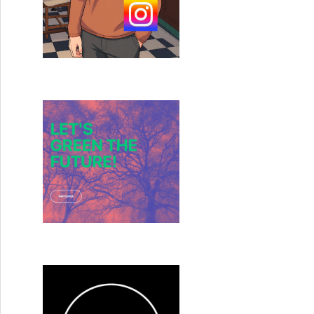
« Girl » grands gagnants de la 9ème cérémonie emmenée d