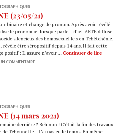
TOGRAPHIQUES
 (23/05/21)
on-binaire et change de pronom. Après avoir révélé
tilise le pronom iel lorsque parle… d’iel. ARTE diffuse
ocide silencieux des homosexuel.le.s en Tchétchénie.
», révèle être séropositif depuis 14 ans. Il fait cette
REVUE DE LA
 positif : Il assure n’avoir …
Continuer de lire
 UN COMMENTAIRE
TOGRAPHIQUES
 (14 mars 2021)
emaine dernière ? Beh non ! C’était la fin des travaux
ire de Tchounette… J’ai pas eu le temps. En même