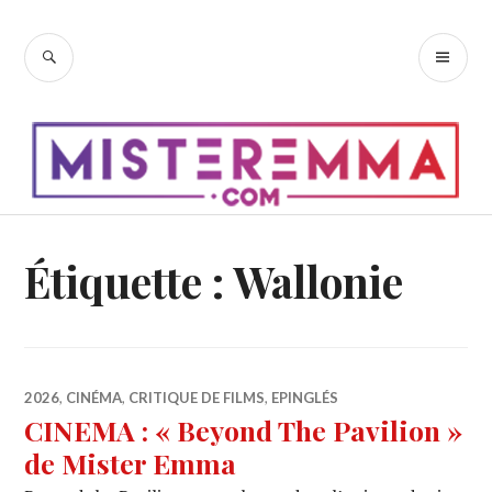
Accéder
au
RECHERCHE
ME
contenu
PR
principal
Étiquette :
Wallonie
2026
,
CINÉMA
,
CRITIQUE DE FILMS
,
EPINGLÉS
CINEMA : « Beyond The Pavilion »
de Mister Emma