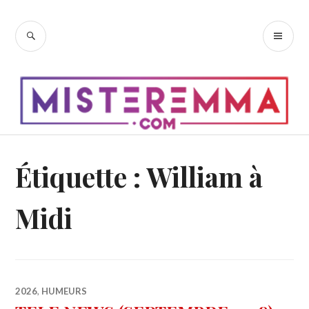
Accéder
au
RECHERCHE
ME
contenu
PR
principal
Étiquette :
William à
Midi
2026
,
HUMEURS