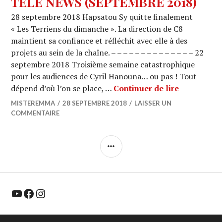
TELE NEWS (SEPTEMBRE 2018)
28 septembre 2018 Hapsatou Sy quitte finalement
« Les Terriens du dimanche ». La direction de C8
maintient sa confiance et réfléchit avec elle à des
projets au sein de la chaîne. – – – – – – – – – – – – – – 22
septembre 2018 Troisième semaine catastrophique
pour les audiences de Cyril Hanouna… ou pas ! Tout
TELE NEWS
dépend d’où l’on se place, …
Continuer de lire
MISTEREMMA
28 SEPTEMBRE 2018
LAISSER UN
COMMENTAIRE
COLONNE
LATÉRALE
YouTube
Facebook
Instagram