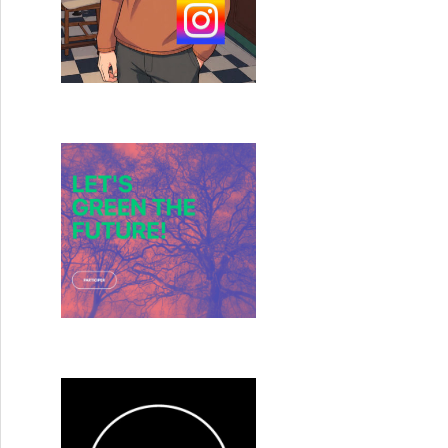
land » de AKAY & OLABO au MIMA