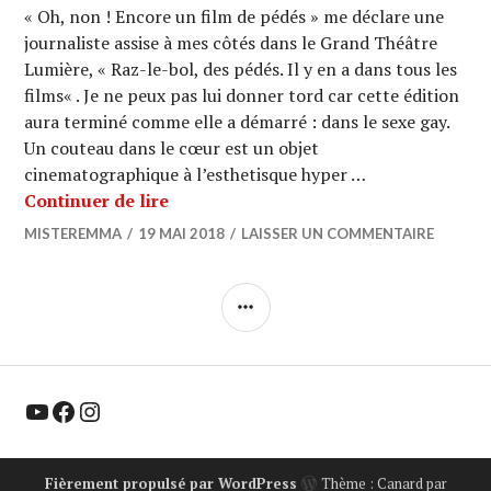
« Oh, non ! Encore un film de pédés » me déclare une
journaliste assise à mes côtés dans le Grand Théâtre
Lumière, « Raz-le-bol, des pédés. Il y en a dans tous les
films« . Je ne peux pas lui donner tord car cette édition
aura terminé comme elle a démarré : dans le sexe gay.
Un couteau dans le cœur est un objet
cinematographique à l’esthetisque hyper …
CANNES 2018 : « Un Couteau dans le 
Continuer de lire
MISTEREMMA
19 MAI 2018
LAISSER UN COMMENTAIRE
COLONNE
LATÉRALE
YouTube
Facebook
Instagram
Fièrement propulsé par WordPress
Thème : Canard par