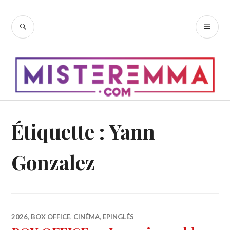
Accéder
au
RECHERCHE
ME
contenu
PR
principal
Étiquette :
Yann
Gonzalez
2026
,
BOX OFFICE
,
CINÉMA
,
EPINGLÉS