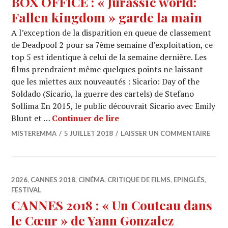
BOX OFFICE : « Jurassic world:
Fallen kingdom » garde la main
A l’exception de la disparition en queue de classement
de Deadpool 2 pour sa 7ème semaine d’exploitation, ce
top 5 est identique à celui de la semaine dernière. Les
films prendraient même quelques points ne laissant
que les miettes aux nouveautés : Sicario: Day of the
Soldado (Sicario, la guerre des cartels) de Stefano
Sollima En 2015, le public découvrait Sicario avec Emily
BOX OFFICE : « Jurassic wo
Blunt et …
Continuer de lire
MISTEREMMA
5 JUILLET 2018
LAISSER UN COMMENTAIRE
2026
,
CANNES 2018
,
CINÉMA
,
CRITIQUE DE FILMS
,
EPINGLÉS
,
FESTIVAL
CANNES 2018 : « Un Couteau dans
le Cœur » de Yann Gonzalez