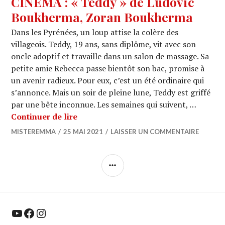
CINEMA : « Teddy » de Ludovic
Boukherma, Zoran Boukherma
Dans les Pyrénées, un loup attise la colère des
villageois. Teddy, 19 ans, sans diplôme, vit avec son
oncle adoptif et travaille dans un salon de massage. Sa
petite amie Rebecca passe bientôt son bac, promise à
un avenir radieux. Pour eux, c’est un été ordinaire qui
s’annonce. Mais un soir de pleine lune, Teddy est griffé
par une bête inconnue. Les semaines qui suivent, …
CINEMA : « Teddy » de Ludovic Bouk
Continuer de lire
MISTEREMMA
25 MAI 2021
LAISSER UN COMMENTAIRE
COLONNE
LATÉRALE
YouTube
Facebook
Instagram