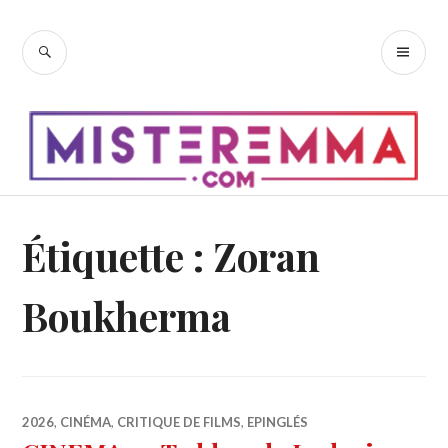
Accéder
au
RECHERCHE
ME
contenu
PR
principal
Étiquette :
Zoran
Boukherma
2026
,
CINÉMA
,
CRITIQUE DE FILMS
,
EPINGLÉS