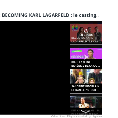
 : BECOMING KARL LAGARFELD : le casting tourne l
EN COURS
BECOMING KARL
LAGARFELD : LE CAS…
SOUS LA SEINE :
BÉRÉNICE BEJO JOU…
SANDRINE KIBERLAIN
ET DANIEL AUTEUIL…
KIM KARDASHIAN : SA
FILLE NORTH N’AIME…
Video Smart Player
invented by
Digiteka