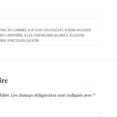
MILEY CYRUS : SON
MARIAGE « DÉSASTR…
IVAL DE CANNES
,
JE SUIS UN SOLDAT
,
JEAN-HUGUES
NT LARIVIÈRE
,
LES CHEVALIERS BLANCS
,
LOUISE
MMA
,
NICOLAS GILSON
ire
bliée.
Les champs obligatoires sont indiqués avec
*