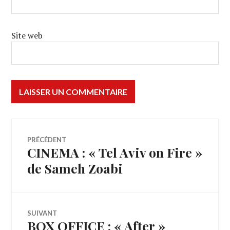
Site web
Navigation
PRÉCÉDENT
CINEMA : « Tel Aviv on Fire »
Article
de
précédent :
de Sameh Zoabi
l’article
SUIVANT
BOX OFFICE : « After »
Article