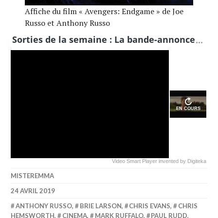
Affiche du film « Avengers: Endgame » de Joe
Russo et Anthony Russo
Sorties de la semaine : La bande-annonce héro
EN COURS
Video Smart Player
invented by
Digiteka
MISTEREMMA
24 AVRIL 2019
ANTHONY RUSSO
,
BRIE LARSON
,
CHRIS EVANS
,
CHRIS
HEMSWORTH
,
CINEMA
,
MARK RUFFALO
,
PAUL RUDD
,