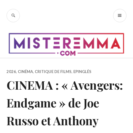
Accéder
au
RECHERCHE
ME
contenu
PR
principal
2026
,
CINÉMA
,
CRITIQUE DE FILMS
,
EPINGLÉS
CINEMA : « Avengers:
Endgame » de Joe
Russo et Anthony