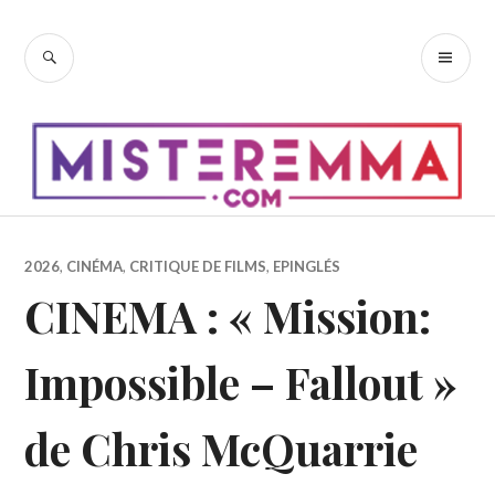
Accéder
au
RECHERCHE
ME
contenu
PR
principal
2026
,
CINÉMA
,
CRITIQUE DE FILMS
,
EPINGLÉS
CINEMA : « Mission:
Impossible – Fallout »
de Chris McQuarrie