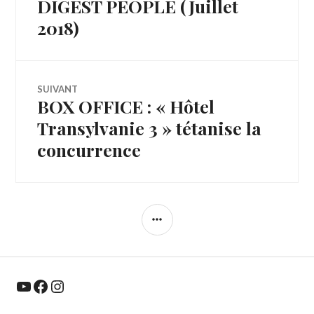
DIGEST PEOPLE (Juillet
Article
de
précédent :
2018)
l’article
SUIVANT
BOX OFFICE : « Hôtel
Article
Suivant:
Transylvanie 3 » tétanise la
concurrence
COLONNE
LATÉRALE
YouTube
Facebook
Instagram