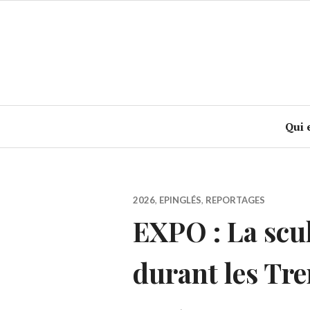
Accéder
au
contenu
principal
Qui 
2026
,
EPINGLÉS
,
REPORTAGES
EXPO : La scu
durant les Tre