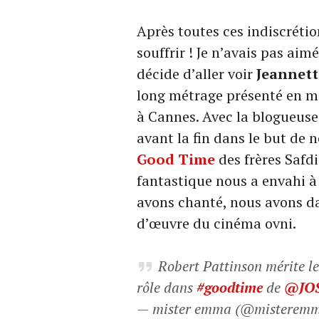
Après toutes ces indiscréti
souffrir ! Je n’avais pas aim
décide d’aller voir
Jeannett
long métrage présenté en ma
à Cannes. Avec la blogueus
avant la fin dans le but de n
Good Time
des frères Safdi
fantastique nous a envahi à
avons chanté, nous avons da
d’œuvre du cinéma ovni.
Robert Pattinson mérite le
rôle dans
#goodtime
de
@JO
— mister emma (@misterem