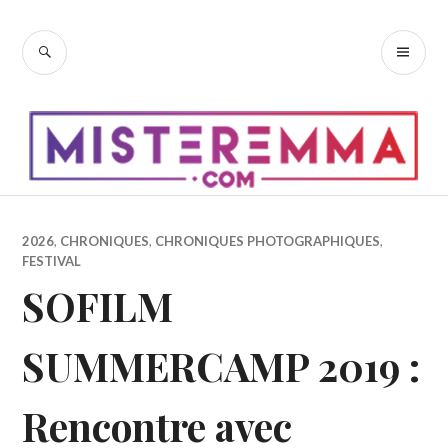
Accéder
au
RECHERCHE
ME
contenu
PR
principal
2026
,
CHRONIQUES
,
CHRONIQUES PHOTOGRAPHIQUES
,
FESTIVAL
SOFILM
SUMMERCAMP 2019 :
Rencontre avec