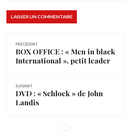
Navigation
PRÉCÉDENT
BOX OFFICE : « Men in black
Article
de
précédent :
International », petit leader
l’article
SUIVANT
DVD : « Schlock » de John
Article
Suivant:
Landis
COLONNE