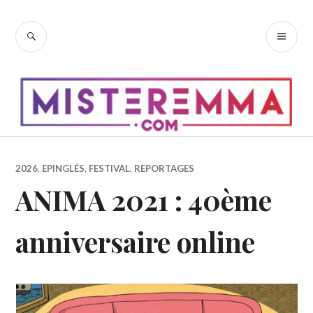
Accéder
au
RECHERCHE
ME
contenu
PR
principal
2026
,
EPINGLÉS
,
FESTIVAL
,
REPORTAGES
ANIMA 2021 : 40ème
anniversaire online