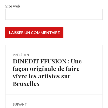
Site web
Navigation
PRÉCÉDENT
DINEDIT FFUSION : Une
Article
de
précédent :
façon originale de faire
vivre les artistes sur
l’article
Bruxelles
SUIVANT