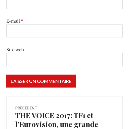
E-mail
*
Site web
Navigation
PRÉCÉDENT
THE VOICE 2017: TF1 et
Article
de
précédent :
l’Eurovision, une grande