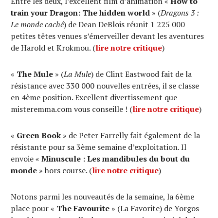
Entre les deux, l’excellent film d’animation «
How to
train your Dragon: The hidden world
» (
Dragons 3 :
Le monde caché
) de Dean DeBlois réunit 1 225 000
petites têtes venues s’émerveiller devant les aventures
de Harold et Krokmou. (
lire notre critique
)
«
The Mule
» (
La Mule
) de Clint Eastwood fait de la
résistance avec 330 000 nouvelles entrées, il se classe
en 4ème position. Excellent divertissement que
misteremma.com vous conseille ! (
lire notre critique
)
«
Green Book
» de Peter Farrelly fait également de la
résistante pour sa 3ème semaine d’exploitation. Il
envoie «
Minuscule : Les mandibules du bout du
monde
» hors course. (
lire notre critique
)
Notons parmi les nouveautés de la semaine, la 6ème
place pour «
The Favourite
» (La Favorite) de Yorgos