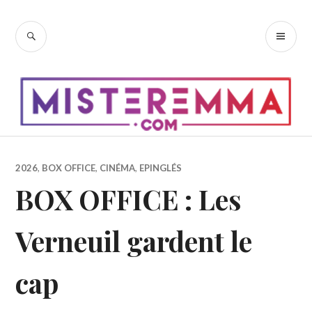
Accéder
au
RECHERCHE
ME
contenu
PR
principal
2026
,
BOX OFFICE
,
CINÉMA
,
EPINGLÉS
BOX OFFICE : Les
Verneuil gardent le
cap