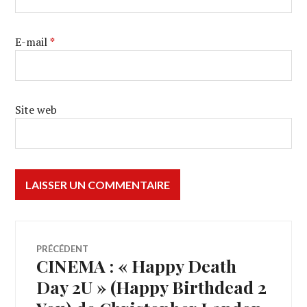
E-mail
*
Site web
Navigation
PRÉCÉDENT
CINEMA : « Happy Death
Article
de
précédent :
Day 2U » (Happy Birthdead 2