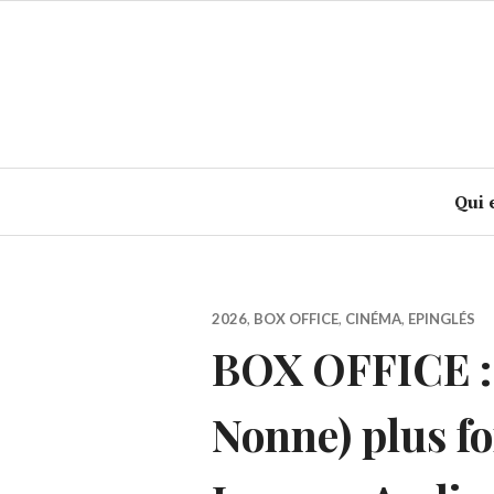
Accéder
au
contenu
principal
Qui 
2026
,
BOX OFFICE
,
CINÉMA
,
EPINGLÉS
BOX OFFICE : 
Nonne) plus fo