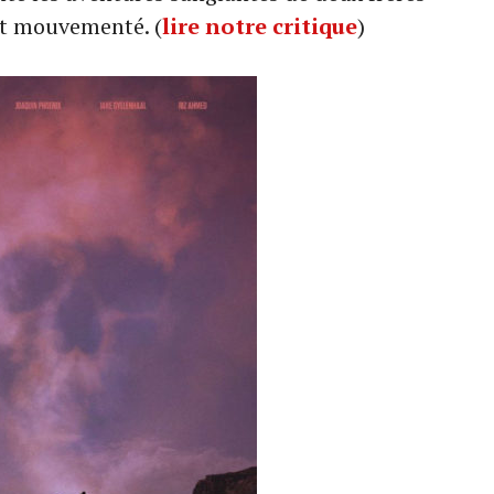
et mouvementé. (
lire notre critique
)