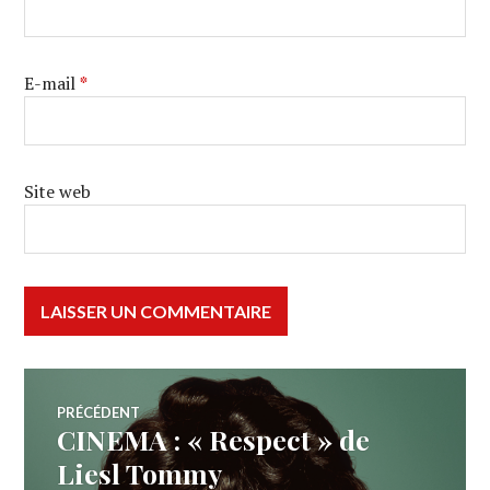
E-mail
*
Site web
Navigation
PRÉCÉDENT
CINEMA : « Respect » de
Article
de
précédent :
Liesl Tommy