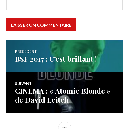
Navigation
PRÉCÉDENT
BSF 2017 : C’est brillant !
Article
de
précédent :
l’article
SUIVANT
CINEMA : « Atomic Blonde »
Article
Suivant:
de David Leitch
COLONNE