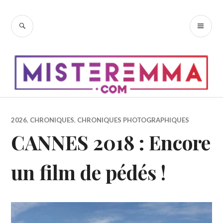
Accéder
au
RECHERCHE
ME
contenu
PR
principal
2026
,
CHRONIQUES
,
CHRONIQUES PHOTOGRAPHIQUES
CANNES 2018 : Encore
un film de pédés !