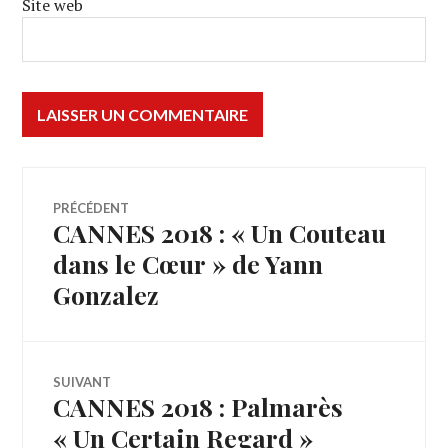
Site web
Navigation
PRÉCÉDENT
CANNES 2018 : « Un Couteau
Article
de
précédent :
dans le Cœur » de Yann
Gonzalez
l’article
SUIVANT
CANNES 2018 : Palmarès
Article
Suivant:
« Un Certain Regard »