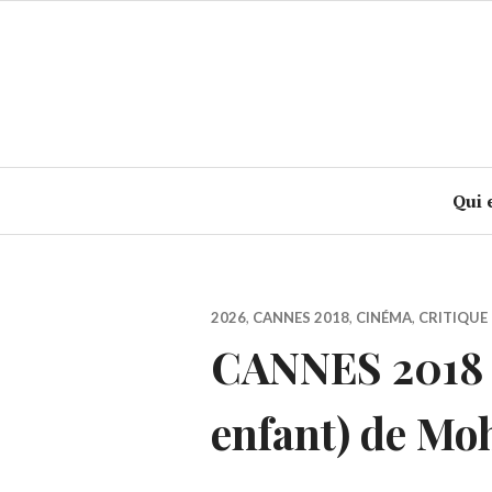
Accéder
au
contenu
principal
Qui 
2026
,
CANNES 2018
,
CINÉMA
,
CRITIQUE 
CANNES 2018 :
enfant) de Mo