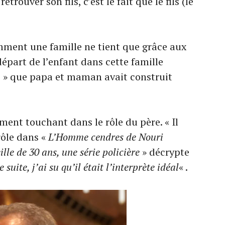
trouver son fils, c’est le fait que le fils (le
mment une famille ne tient que grâce aux
départ de l’enfant dans cette famille
se » que papa et maman avait construit
nt touchant dans le rôle du père. « Il
rôle dans «
L’Homme cendres de Nouri
lle de 30 ans, une série policière
» décrypte
 suite, j’ai su qu’il était l’interprète idéal
« .