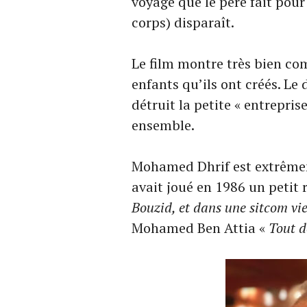
voyage que le père fait pour re
corps) disparaît.
Le film montre très bien co
enfants qu’ils ont créés. Le 
détruit la petite « entrepri
ensemble.
Mohamed Dhrif est extrêmeme
avait joué en 1986 un petit 
Bouzid, et dans une sitcom viei
Mohamed Ben Attia «
Tout de