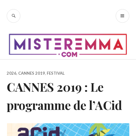
Accéder
au
RECHERCHE
ME
contenu
PR
principal
2026
,
CANNES 2019
,
FESTIVAL
CANNES 2019 : Le
programme de l’ACid