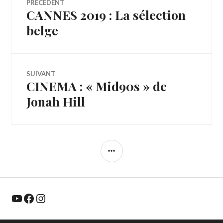
PRÉCÉDENT
CANNES 2019 : La sélection
Article
de
précédent :
belge
l’article
SUIVANT
CINEMA : « Mid90s » de
Article
Suivant:
Jonah Hill
COLONNE
LATÉRALE
YouTube
Facebook
Instagram