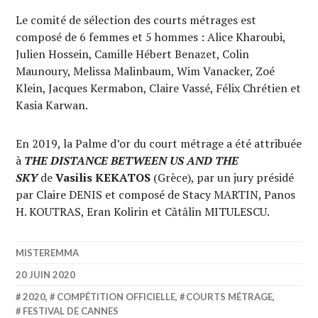
Le comité de sélection des courts métrages est
composé de 6 femmes et 5 hommes : Alice Kharoubi,
Julien Hossein, Camille Hébert Benazet, Colin
Maunoury, Melissa Malinbaum, Wim Vanacker, Zoé
Klein, Jacques Kermabon, Claire Vassé, Félix Chrétien et
Kasia Karwan.
En 2019, la Palme d’or du court métrage a été attribuée
à
THE DISTANCE BETWEEN US AND THE
SKY
de
Vasilis KEKATOS
(Grèce), par un jury présidé
par Claire DENIS et composé de Stacy MARTIN, Panos
H. KOUTRAS, Eran Kolirin et Cătălin MITULESCU.
MISTEREMMA
20 JUIN 2020
2020
,
COMPÉTITION OFFICIELLE
,
COURTS MÉTRAGE
,
FESTIVAL DE CANNES