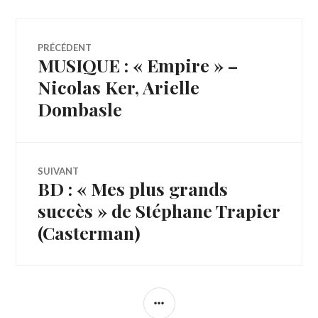
Navigation
PRÉCÉDENT
MUSIQUE : « Empire » –
Article
de
précédent :
Nicolas Ker, Arielle
Dombasle
l’article
SUIVANT
BD : « Mes plus grands
Article
Suivant:
succès » de Stéphane Trapier
(Casterman)
COLONNE