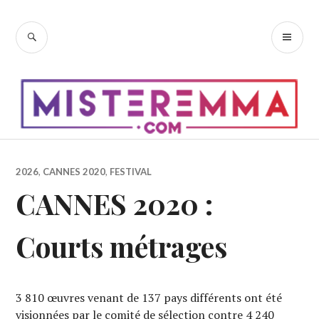
Accéder
au
RECHERCHE
ME
contenu
PR
principal
2026
,
CANNES 2020
,
FESTIVAL
CANNES 2020 :
Courts métrages
3 810 œuvres venant de 137 pays différents ont été
visionnées par le comité de sélection contre 4 240