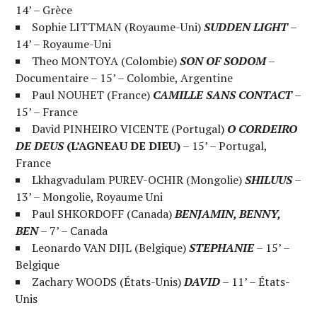
14’ – Grèce
Sophie LITTMAN (Royaume-Uni)
SUDDEN LIGHT
–
14’ – Royaume-Uni
Theo MONTOYA (Colombie)
SON OF SODOM
–
Documentaire – 15’ – Colombie, Argentine
Paul NOUHET (France)
CAMILLE SANS CONTACT
–
15’ – France
David PINHEIRO VICENTE (Portugal)
O CORDEIRO
DE DEUS
(L’AGNEAU DE DIEU)
– 15’ – Portugal,
France
Lkhagvadulam PUREV-OCHIR (Mongolie)
SHILUUS
–
13’ – Mongolie, Royaume Uni
Paul SHKORDOFF (Canada)
BENJAMIN, BENNY,
BEN
– 7’ – Canada
Leonardo VAN DIJL (Belgique)
STEPHANIE
– 15’ –
Belgique
Zachary WOODS (États-Unis)
DAVID
– 11’ – États-
Unis