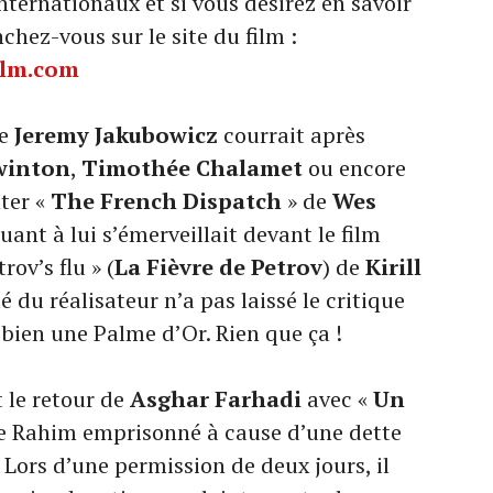
internationaux et si vous désirez en savoir
nchez-vous sur le site du film :
ilm.com
he
Jeremy Jakubowicz
courrait après
Swinton
,
Timothée Chalamet
ou encore
ter «
The French Dispatch
» de
Wes
uant à lui s’émerveillait devant le film
rov’s flu » (
La Fièvre de Petrov
) de
Kirill
té du réalisateur n’a pas laissé le critique
 bien une Palme d’Or. Rien que ça !
 le retour de
Asghar Farhadi
avec «
Un
de Rahim emprisonné à cause d’une dette
 Lors d’une permission de deux jours, il