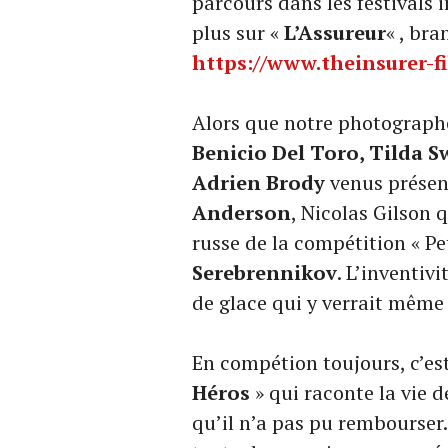
parcours dans les festivals 
plus sur «
L’Assureur
« , bra
https://www.theinsurer-f
Alors que notre photograp
Benicio Del Toro, Tilda 
Adrien Brody
venus présen
Anderson
, Nicolas Gilson q
russe de la compétition « Pet
Serebrennikov
. L’inventivi
de glace qui y verrait même
En compétion toujours, c’est
Héros
» qui raconte la vie 
qu’il n’a pas pu rembourser.