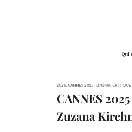
Accéder
au
contenu
principal
Qui 
2026
,
CANNES 2025
,
CINÉMA
,
CRITIQUE 
CANNES 2025 :
Zuzana Kirch