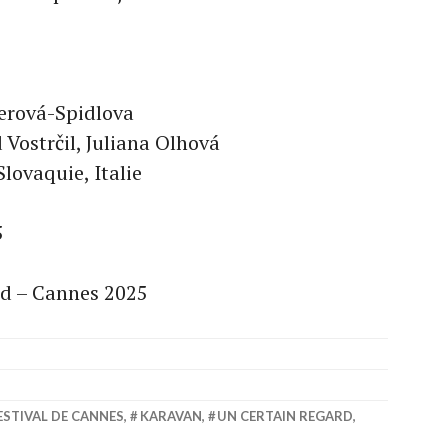
nerová-Spidlova
 Vostrčil, Juliana Olhová
lovaquie, Italie
5
rd – Cannes 2025
ESTIVAL DE CANNES
,
KARAVAN
,
UN CERTAIN REGARD
,