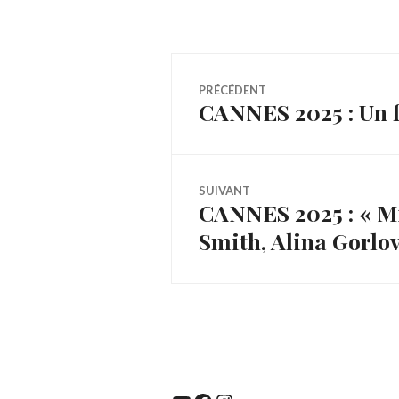
Navigation
PRÉCÉDENT
CANNES 2025 : Un f
Article
de
précédent :
l’article
SUIVANT
CANNES 2025 : « Mi
Article
Smith, Alina Gorlo
Suivant: