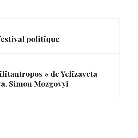
estival politique
litantropos » de Yelizaveta
va, Simon Mozgovyi