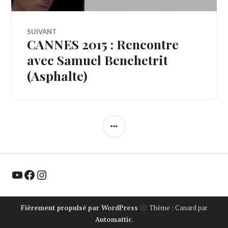
l’article
SUIVANT
CANNES 2015 : Rencontre
Article
Suivant:
avec Samuel Benchetrit
(Asphalte)
COLONNE
LATÉRALE
YouTube
Facebook
Instagram
Fièrement propulsé par WordPress
Thème : Canard par
Automattic
.