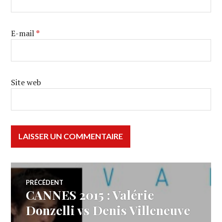
E-mail
*
Site web
Navigation
PRÉCÉDENT
CANNES 2015 : Valérie
Article
de
précédent :
Donzelli vs Denis Villeneuve