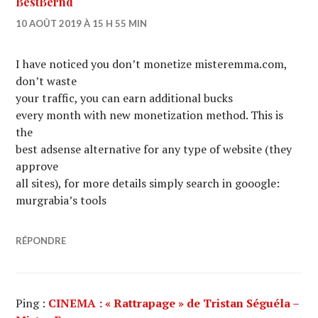
BestBernd
10 AOÛT 2019 À 15 H 55 MIN
I have noticed you don’t monetize misteremma.com,
don’t waste
your traffic, you can earn additional bucks
every month with new monetization method. This is
the
best adsense alternative for any type of website (they
approve
all sites), for more details simply search in gooogle:
murgrabia’s tools
RÉPONDRE
Ping :
CINEMA : « Rattrapage » de Tristan Séguéla –