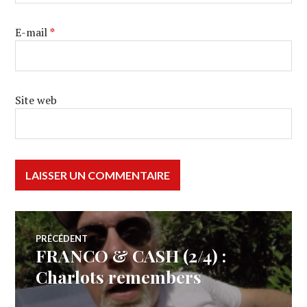
E-mail
*
Site web
Navigation
PRÉCÉDENT
FRANCO & CASH (2/4) :
Article
de
précédent :
Charlots remembers