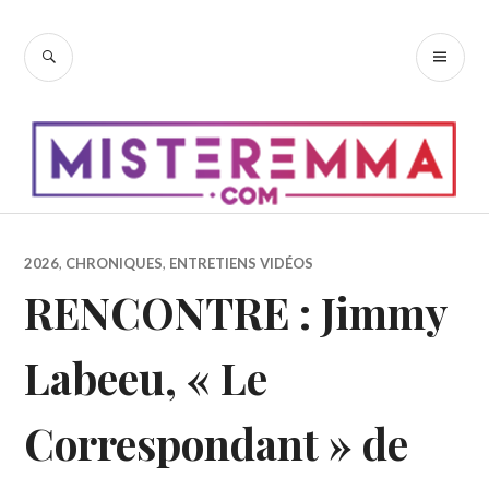
Accéder
au
RECHERCHE
ME
contenu
PR
principal
2026
,
CHRONIQUES
,
ENTRETIENS VIDÉOS
RENCONTRE : Jimmy
Labeeu, « Le
Correspondant » de