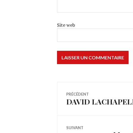
Site web
Navigation
PRÉCÉDENT
DAVID LACHAPELLE
Article
de
précédent :
l’article
SUIVANT