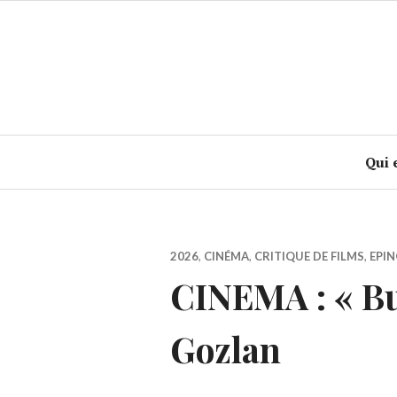
Accéder
au
contenu
principal
Qui 
2026
,
CINÉMA
,
CRITIQUE DE FILMS
,
EPIN
CINEMA : « Bu
Gozlan