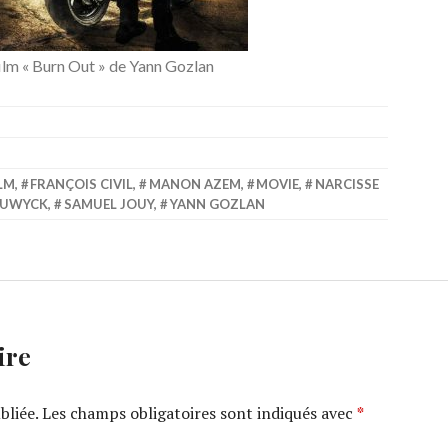
film « Burn Out » de Yann Gozlan
LM
,
FRANÇOIS CIVIL
,
MANON AZEM
,
MOVIE
,
NARCISSE
OUWYCK
,
SAMUEL JOUY
,
YANN GOZLAN
ire
bliée.
Les champs obligatoires sont indiqués avec
*