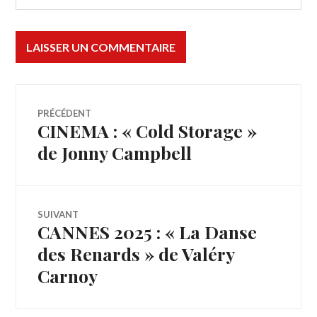
Navigation
PRÉCÉDENT
CINEMA : « Cold Storage »
Article
de
précédent :
de Jonny Campbell
l’article
SUIVANT
CANNES 2025 : « La Danse
Article
Suivant:
des Renards » de Valéry
Carnoy