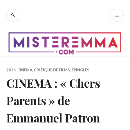
Accéder
au
RECHERCHE
ME
contenu
PR
principal
2026
,
CINÉMA
,
CRITIQUE DE FILMS
,
EPINGLÉS
CINEMA : « Chers
Parents » de
Emmanuel Patron