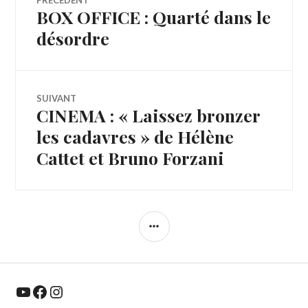
PRÉCÉDENT
BOX OFFICE : Quarté dans le
Article
de
précédent :
désordre
l’article
SUIVANT
CINEMA : « Laissez bronzer
Article
Suivant:
les cadavres » de Hélène
Cattet et Bruno Forzani
COLONNE
LATÉRALE
YouTube
Facebook
Instagram