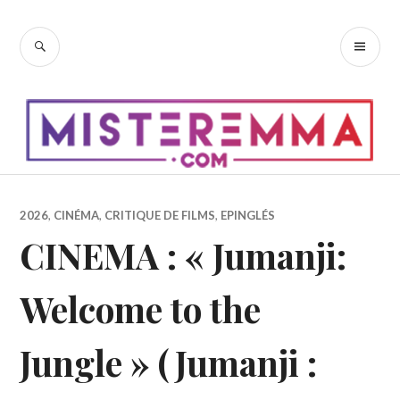
Accéder
au
RECHERCHE
ME
contenu
PR
principal
2026
,
CINÉMA
,
CRITIQUE DE FILMS
,
EPINGLÉS
CINEMA : « Jumanji:
Welcome to the
Jungle » (Jumanji :