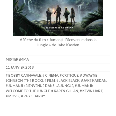
Affiche du film « Jumanji : Bienvenue dans la
Jungle » de Jake Kasdan
MISTEREMMA
11 JANVIER 2018
BOBBY CANNAVALE
,
CINEMA
,
CRITIQUE
,
DWAYNE
JOHNSON (THE ROCK)
,
FILM
,
JACK BLACK
,
JAKE KASDAN
,
JUMANJI : BIENVENUE DANS LA JUNGLE
,
JUMANJI:
WELCOME TO THE JUNGLE
,
KAREN GILLAN
,
KEVIN HART
,
MOVIE
,
RHYS DARBY