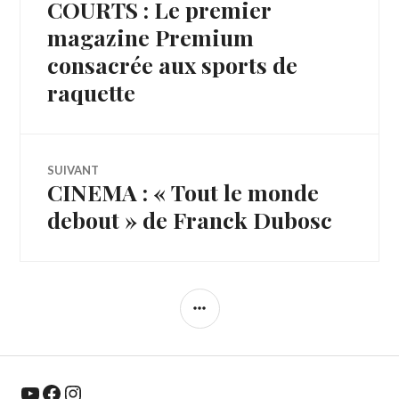
COURTS : Le premier
Article
de
précédent :
magazine Premium
consacrée aux sports de
l’article
raquette
SUIVANT
CINEMA : « Tout le monde
Article
Suivant:
debout » de Franck Dubosc
COLONNE
LATÉRALE
YouTube
Facebook
Instagram