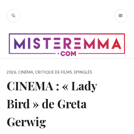
Accéder
au
RECHERCHE
ME
contenu
PR
principal
2026
,
CINÉMA
,
CRITIQUE DE FILMS
,
EPINGLÉS
CINEMA : « Lady
Bird » de Greta
Gerwig